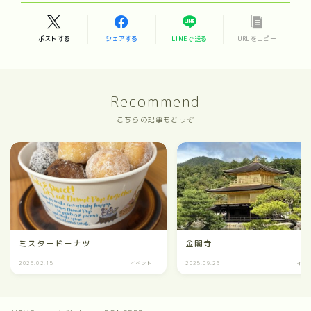
ポストする
シェアする
LINEで送る
URLをコピー
Recommend
こちらの記事もどうぞ
ミスタードーナツ
金閣寺
2025.02.15
イベント
2025.09.26
イベ