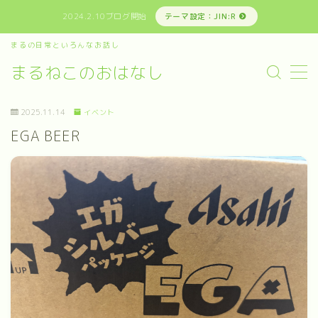
2024.2.10ブログ開始
テーマ設定：JIN:R
まるの日常といろんなお話し
MENU
まるねこのおはなし
まるの日常といろんなお話し
2025.11.14
イベント
EGA BEER
お問い合わせ
プライバシーポリシー
免責事項その他
運営者情報