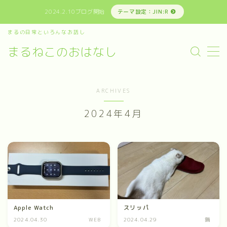
2024.2.10ブログ開始
テーマ設定：JIN:R
まるの日常といろんなお話し
MENU
まるねこのおはなし
まるの日常といろんなお話し
ARCHIVES
お問い合わせ
2024年4月
プライバシーポリシー
免責事項その他
運営者情報
Apple Watch
スリッパ
2024.04.30
WEB
2024.04.29
猫