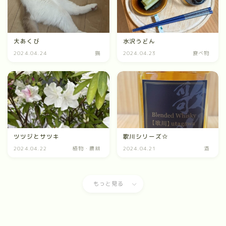
大あくび
水沢うどん
2024.04.24
猫
2024.04.23
食べ物
歌川シリーズ☆
ツツジとサツキ
2024.04.22
植物・農耕
2024.04.21
酒
もっと見る