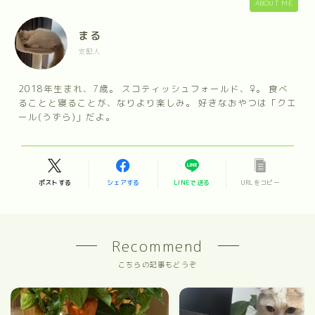
ABOUT ME
まる
支配人
2018年生まれ、7歳。 スコティッシュフォールド、♀。 食べ
ることと寝ることが、なりより楽しみ。 好きなおやつは「クエ
ール(うずら)」だよ。
ポストする
シェアする
LINEで送る
URLをコピー
Recommend
こちらの記事もどうぞ