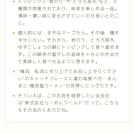
トッピングに”岩のり”や”とろろ昆布”など、6
種類が用意されており、味変も楽しめる一品。
薄味〜濃い味に変化させていくのが良いとのこ
と。
個人的には、まずはスープから。その後、麺を
半分くらい。それから、岩のり、とろろ昆布、
ゆずごしょうの順にトッピングして食べ進めま
す。この順序が塩ダレの旨味を十分に引き出せ
て美味しく食べれるように思えます。
“俺流、私流に作り上げてお召し上がりくださ
い”のキャッチフレーズに違わぬ食べ方…まん
まと”俺流塩ラーメン”の世界にどっぷりです。
そういえば、このお店を経営している会社
は”株式会社らーめんワールド”だって。こちら
もその名のとおりだね。