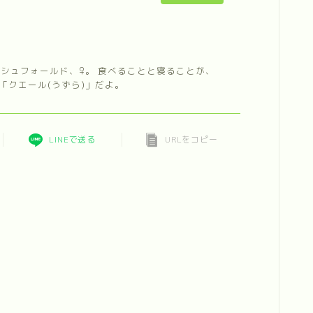
ィッシュフォールド、♀。 食べることと寝ることが、
「クエール(うずら)」だよ。
LINEで送る
URLをコピー