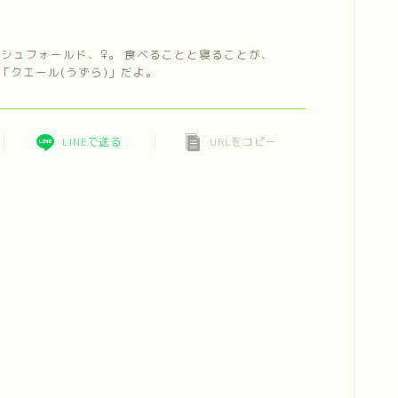
ィッシュフォールド、♀。 食べることと寝ることが、
「クエール(うずら)」だよ。
LINEで送る
URLをコピー