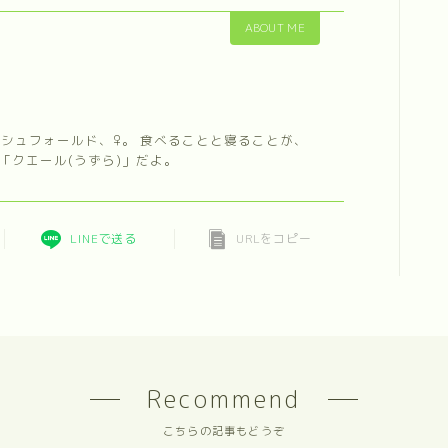
ABOUT ME
ィッシュフォールド、♀。 食べることと寝ることが、
「クエール(うずら)」だよ。
LINEで送る
URLをコピー
Recommend
こちらの記事もどうぞ