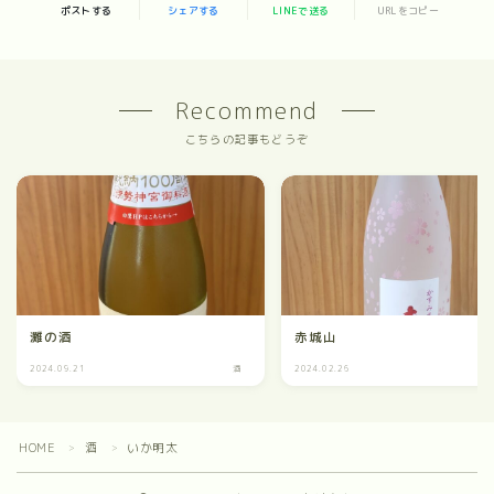
ポストする
シェアする
LINEで送る
URLをコピー
Recommend
こちらの記事もどうぞ
灘の酒
赤城山
2024.09.21
酒
2024.02.26
HOME
酒
いか明太
＞
＞