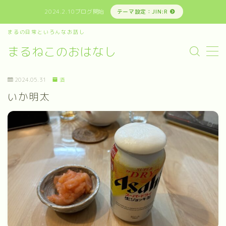
2024.2.10ブログ開始
テーマ設定：JIN:R
まるの日常といろんなお話し
MENU
まるねこのおはなし
まるの日常といろんなお話し
2024.05.31
酒
いか明太
お問い合わせ
プライバシーポリシー
免責事項その他
運営者情報