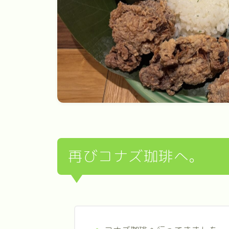
再びコナズ珈琲へ。