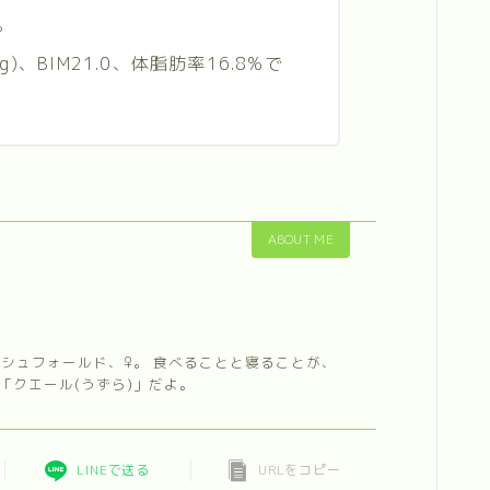
。
kg)、BIM21.0、体脂肪率16.8%で
ABOUT ME
ィッシュフォールド、♀。 食べることと寝ることが、
「クエール(うずら)」だよ。
LINEで送る
URLをコピー