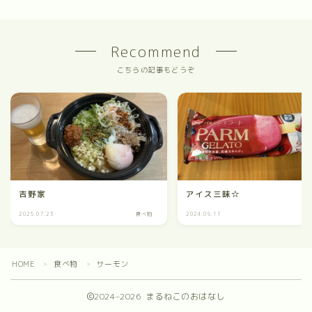
Recommend
こちらの記事もどうぞ
吉野家
アイス三昧☆
2025.07.23
食べ物
2024.09.11
食
HOME
食べ物
サーモン
＞
＞
2024–2026 まるねこのおはなし