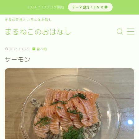
2024.2.10ブログ開始
テーマ設定：JIN:R
まるの日常といろんなお話し
MENU
まるねこのおはなし
まるの日常といろんなお話し
2025.10.25
食べ物
サーモン
お問い合わせ
プライバシーポリシー
免責事項その他
運営者情報