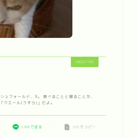
ABOUT ME
ィッシュフォールド、♀。 食べることと寝ることが、
「クエール(うずら)」だよ。
LINEで送る
URLをコピー